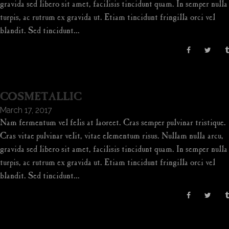
gravida sed libero sit amet, facilisis tincidunt quam. In semper nulla
turpis, ac rutrum ex gravida ut. Etiam tincidunt fringilla orci vel
blandit. Sed tincidunt...
COSMETALLIC
March 17, 2017
Nam fermentum vel felis at laoreet. Cras semper pulvinar tristique.
Cras vitae pulvinar velit, vitae elementum risus. Nullam nulla arcu,
gravida sed libero sit amet, facilisis tincidunt quam. In semper nulla
turpis, ac rutrum ex gravida ut. Etiam tincidunt fringilla orci vel
blandit. Sed tincidunt...