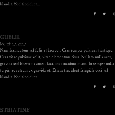
blandit. Sed tincidunt...
GUBLIL
March 17, 2017
Nam fermentum vel felis at laoreet. Cras semper pulvinar tristique.
Cras vitae pulvinar velit, vitae elementum risus. Nullam nulla arcu,
gravida sed libero sit amet, facilisis tincidunt quam. In semper nulla
turpis, ac rutrum ex gravida ut. Etiam tincidunt fringilla orci vel
blandit. Sed tincidunt...
STRIATINE