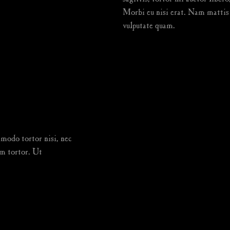
Morbi eu nisi erat. Nam mattis i
vulputate quam.
modo tortor nisi, nec
Nam vehicula commodo pulvinar. Morbi vel luc
um tortor. Ut
et sollicitudin eros rutrum viverra. Sed viverr
dolor sit amet, consectetur.
Danzoomfan