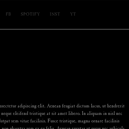
FB
SPOTIFY
INST
YT
sectetur adipiscing elit. Aenean feugiat dictum lacus, ut hendrerit
 neque eleifend tristique at sit amet libero. In aliquam in nisl nec
utpat sem vitae facilisis. Fusce tristique, magna ornare facilisis
, non pharetra sem ex eu felis. Aenean egestas ut purus nec vehicula.