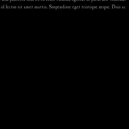
d lectus sit amet mattis. Suspendisse eget tristique neque. Duis ac
tus dui. Maecenas faucibus dignissim ante,
a leo eget aliquam ultricies. Lorem ipsum