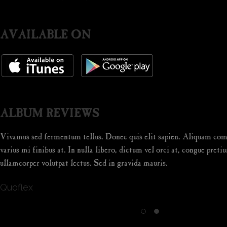
AVAILABLE ON
ALBUM REVIEWS
Vivamus sed fermentum tellus. Donec quis elit sapien. Aliquam com
varius mi finibus at. In nulla libero, dictum vel orci at, congue preti
ullamcorper volutpat lectus. Sed in gravida mauris.
Quoflex