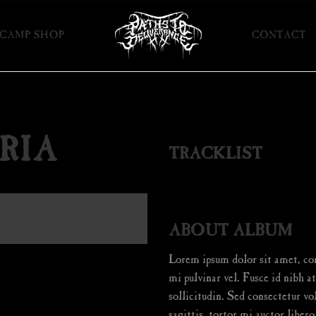
CAMP SHOP
CONTACT
RIA
TRACKLIST
ABOUT ALBUM
Lorem ipsum dolor sit amet, con
mi pulvinar vel. Fusce id nibh at
sollicitudin. Sed consectetur vol
sagittis, tortor mi auctor libero