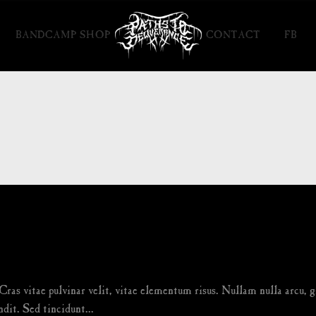
BANDCAMP SHOP
CONTACT
FB
ras vitae pulvinar velit, vitae elementum risus. Nullam nulla arcu, gr
ndit. Sed tincidunt...