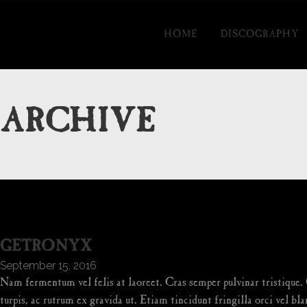
HOME
DISCOGRAPHY
ARCHIVE
GETRONYX
September 15, 2016
Nam fermentum vel felis at laoreet. Cras semper pulvinar tristique. C
turpis, ac rutrum ex gravida ut. Etiam tincidunt fringilla orci vel bla