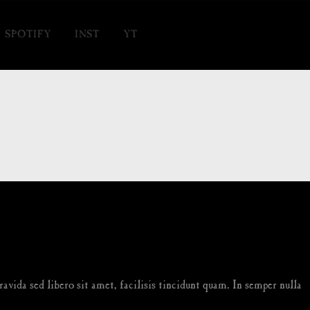
SPOTIFY
INST
YT
avida sed libero sit amet, facilisis tincidunt quam. In semper nulla