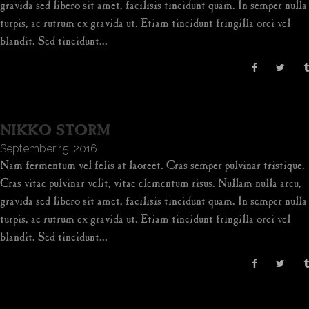
gravida sed libero sit amet, facilisis tincidunt quam. In semper nulla
turpis, ac rutrum ex gravida ut. Etiam tincidunt fringilla orci vel
blandit. Sed tincidunt...
NIKKO STORM
September 15, 2016
Nam fermentum vel felis at laoreet. Cras semper pulvinar tristique.
Cras vitae pulvinar velit, vitae elementum risus. Nullam nulla arcu,
gravida sed libero sit amet, facilisis tincidunt quam. In semper nulla
turpis, ac rutrum ex gravida ut. Etiam tincidunt fringilla orci vel
blandit. Sed tincidunt...