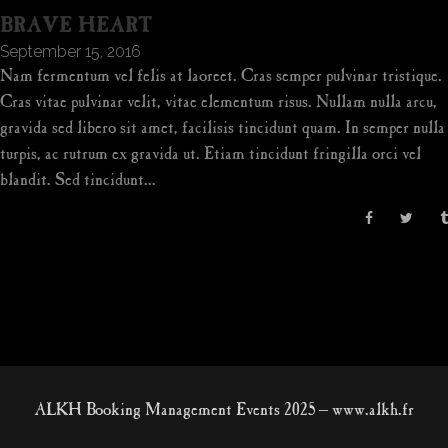
BRAVE HEART
September 15, 2016
Nam fermentum vel felis at laoreet. Cras semper pulvinar tristique.
Cras vitae pulvinar velit, vitae elementum risus. Nullam nulla arcu,
gravida sed libero sit amet, facilisis tincidunt quam. In semper nulla
turpis, ac rutrum ex gravida ut. Etiam tincidunt fringilla orci vel
blandit. Sed tincidunt...
ALKH Booking Management Events 2025 – www.alkh.fr