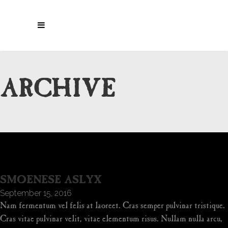
ARCHIVE
SMOENESE ASLYX
September 15, 2016
Nam fermentum vel felis at laoreet. Cras semper pulvinar tristique.
Cras vitae pulvinar velit, vitae elementum risus. Nullam nulla arcu,